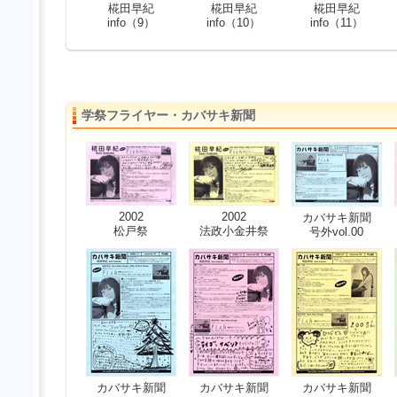
椛田早紀
椛田早紀
椛田早紀
info（9）
info（10）
info（11）
学祭フライヤー・カバサキ新聞
2002
2002
カバサキ新聞
松戸祭
法政小金井祭
号外vol.00
カバサキ新聞
カバサキ新聞
カバサキ新聞