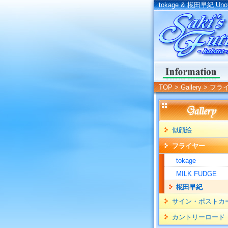
tokage & 椛田早紀 Unoffi
TOP
>
Gallery
>
フラ
似顔絵
フライヤー
tokage
MILK FUDGE
椛田早紀
サイン・ポストカ
カントリーロード