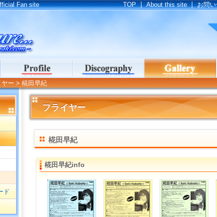
cial Fan site
TOP
About this site
お問い
tokage & 椛田早紀 Unofficial Fan site｜Saki's Future...
イヤー
> 椛田早紀
フライヤー
椛田早紀
椛田早紀info
ード