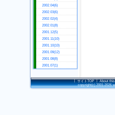
2002.04(6)
2002.03(6)
2002.02(4)
2002.01(8)
2001.12(5)
2001.11(10)
2001.10(10)
2001.09(12)
2001.08(8)
2001.07(1)
サイトTOP
About this
copyright(c) 2001-2026
w