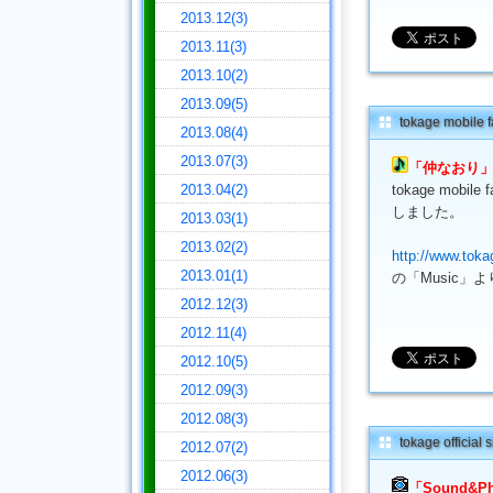
2013.12(3)
2013.11(3)
2013.10(2)
2013.09(5)
tokage mobi
2013.08(4)
2013.07(3)
「仲なおり
2013.04(2)
tokage mo
しました。
2013.03(1)
2013.02(2)
http://www.toka
2013.01(1)
の「Music」
2012.12(3)
2012.11(4)
2012.10(5)
2012.09(3)
2012.08(3)
tokage offici
2012.07(2)
2012.06(3)
「Sound&P