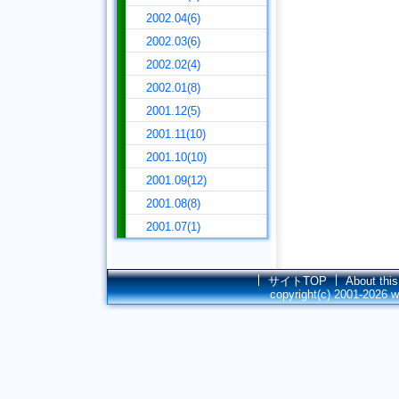
2002.04(6)
2002.03(6)
2002.02(4)
2002.01(8)
2001.12(5)
2001.11(10)
2001.10(10)
2001.09(12)
2001.08(8)
2001.07(1)
サイトTOP
About this
copyright(c) 2001-2026
w