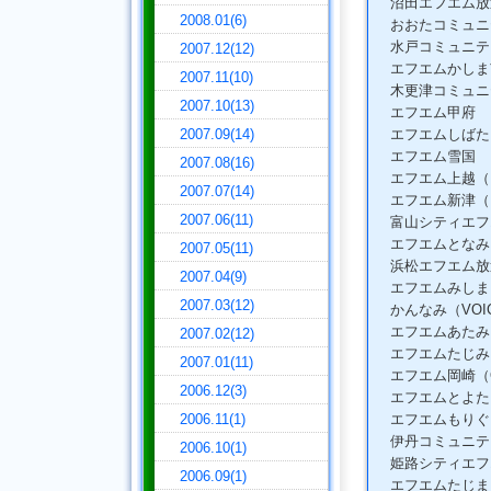
沼田エフエム放送
2008.01(6)
おおたコミュニテ
水戸コミュニテ
2007.12(12)
エフエムかしま
2007.11(10)
木更津コミュニ
2007.10(13)
エフエム甲府
2007.09(14)
エフエムしばた
エフエム雪国
2007.08(16)
エフエム上越（F
2007.07(14)
エフエム新津（RA
2007.06(11)
富山シティエフエ
エフエムとなみ
2007.05(11)
浜松エフエム放送（
2007.04(9)
エフエムみしま
2007.03(12)
かんなみ（VOIC
エフエムあたみ
2007.02(12)
エフエムたじみ（
2007.01(11)
エフエム岡崎（O.
2006.12(3)
エフエムとよた（R
2006.11(1)
エフエムもりぐち
伊丹コミュニテ
2006.10(1)
姫路シティエフエ
2006.09(1)
エフエムたじま（