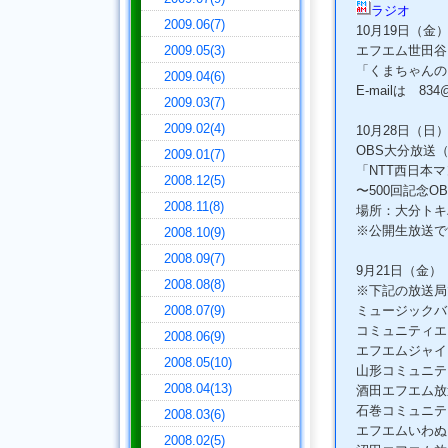
ラジオ
2009.06(7)
10月19日（金
2009.05(3)
エフエム世田谷（2
「くまちゃんの
2009.04(6)
E-mailは 834@
2009.03(7)
2009.02(4)
10月28日（日
OBS大分放送（10
2009.01(7)
「NTT西日本
2008.12(5)
〜500回記念
2008.11(8)
場所：大分トキ
※公開生放送で
2008.10(9)
2008.09(7)
9月21日（金） 
2008.08(8)
※下記の放送局
2008.07(9)
ミュージックバ
コミュニティエ
2008.06(9)
エフエムジャイ
2008.05(10)
山形コミュニテ
2008.04(13)
酒田エフエム放
石巻コミュニテ
2008.03(6)
エフエムいわぬ
2008.02(5)