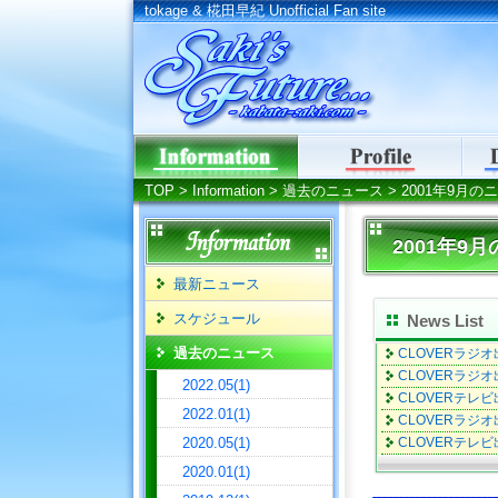
tokage & 椛田早紀 Unofficial Fan site
tokage & 椛田早紀 Un
TOP
>
Information
>
過去のニュース
> 2001年9月の
2001年9
最新ニュース
スケジュール
News List
過去のニュース
CLOVERラジオ出
CLOVERラジオ出
2022.05(1)
CLOVERテレビ出
2022.01(1)
CLOVERラジオ出
2020.05(1)
CLOVERテレビ出
2020.01(1)