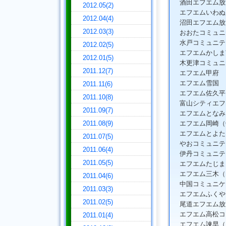
酒田エフエム放
2012.05(2)
エフエムいわぬ
2012.04(4)
沼田エフエム放送
2012.03(3)
おおたコミュニテ
水戸コミュニテ
2012.02(5)
エフエムかしま
2012.01(5)
木更津コミュニ
2011.12(7)
エフエム甲府
エフエム雪国
2011.11(6)
エフエム佐久平
2011.10(8)
富山シティエフエ
2011.09(7)
エフエムとなみ
2011.08(9)
エフエム岡崎（O.
エフエムとよた（R
2011.07(5)
やおコミュニテ
2011.06(4)
伊丹コミュニテ
2011.05(5)
エフエムたじま（
エフエム三木（
2011.04(6)
中国コミュニケーシ
2011.03(3)
エフエムふくや
2011.02(5)
尾道エフエム放
エフエム高松コミ
2011.01(4)
エフエム諫早（